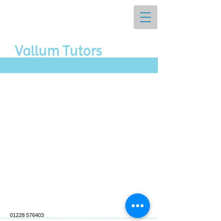
Vall​um Tutors
01228 576403